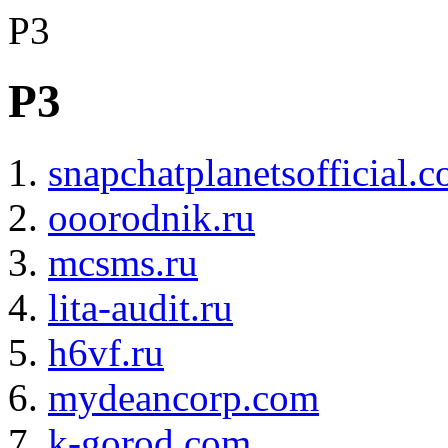
P3
P3
snapchatplanetsofficial.
ooorodnik.ru
mcsms.ru
lita-audit.ru
h6vf.ru
mydeancorp.com
k-gorod.com